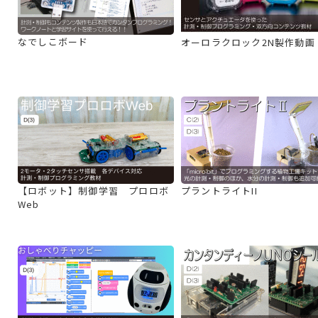
なでしこボード
オーロラクロック2N製作動画
【ロボット】制御学習 プロロボ
プラントライトII
Web