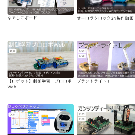
なでしこボード
オーロラクロック2N製作動画
【ロボット】制御学習 プロロボ
プラントライトII
Web