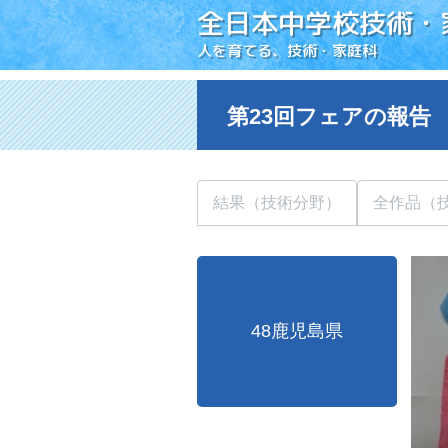
全日本中学校技術・
人を育てる、技術・家庭科
第23回フェアの報告
結果（技術分野）
全作品（
48鹿児島県