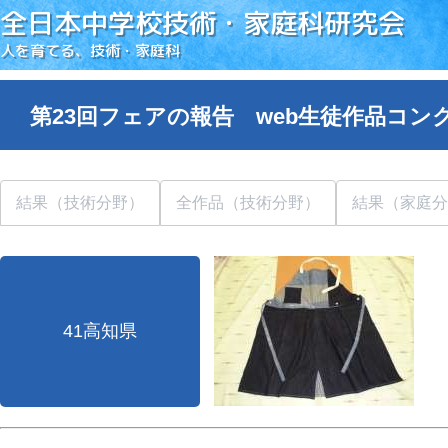
全日本中学校技術・家庭科研究会
人を育てる、技術・家庭科
第23回フェアの報告 web生徒作品コン
結果（技術分野）
全作品（技術分野）
結果（家庭分
41高知県