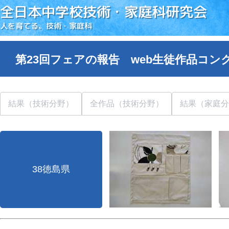
全日本中学校技術・家庭科研究会
人を育てる、技術・家庭科
第23回フェアの報告 web生徒作品コン
結果（技術分野）
全作品（技術分野）
結果（家庭分
38徳島県