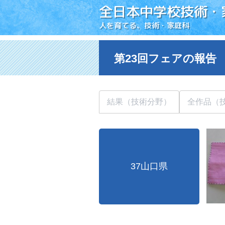
全日本中学校技術・
人を育てる、技術・家庭科
第23回フェアの報告
結果（技術分野）
全作品（
37山口県