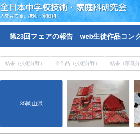
全日本中学校技術・家庭科研究会
人を育てる、技術・家庭科
第23回フェアの報告 web生徒作品コン
結果（技術分野）
全作品（技術分野）
結果（家庭分
35岡山県