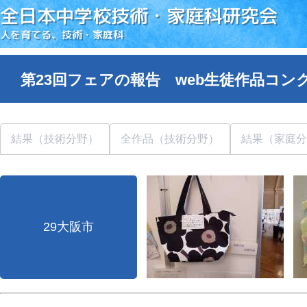
全日本中学校技術・家庭科研究会
人を育てる、技術・家庭科
第23回フェアの報告 web生徒作品コン
結果（技術分野）
全作品（技術分野）
結果（家庭分
29大阪市