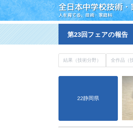
全日本中学校技術・
人を育てる、技術・家庭科
第23回フェアの報告
結果（技術分野）
全作品（
22静岡県