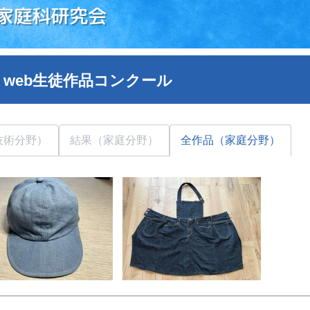
家庭科研究会
 web生徒作品コンクール
技術分野）
結果（家庭分野）
全作品（家庭分野）