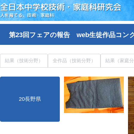
全日本中学校技術・家庭科研究会
人を育てる、技術・家庭科
第23回フェアの報告 web生徒作品コン
結果（技術分野）
全作品（技術分野）
結果（家庭分
20長野県