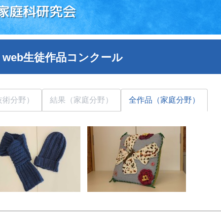
家庭科研究会
 web生徒作品コンクール
技術分野）
結果（家庭分野）
全作品（家庭分野）