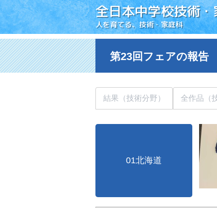
全日本中学校技術・
人を育てる、技術・家庭科
第23回フェアの報告
結果（技術分野）
全作品（
01北海道