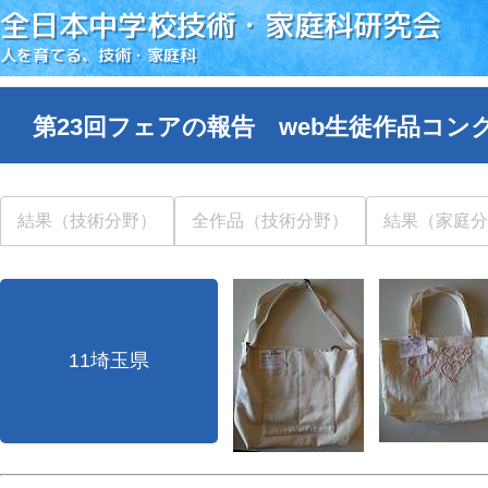
全日本中学校技術・家庭科研究会
人を育てる、技術・家庭科
第23回フェアの報告 web生徒作品コン
結果（技術分野）
全作品（技術分野）
結果（家庭分
11埼玉県