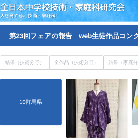
全日本中学校技術・家庭科研究会
人を育てる、技術・家庭科
第23回フェアの報告 web生徒作品コン
結果（技術分野）
全作品（技術分野）
結果（家庭分
10群馬県