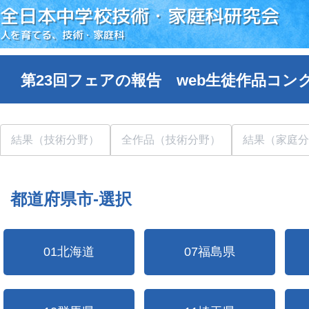
全日本中学校技術・家庭科研究会
人を育てる、技術・家庭科
第23回フェアの報告 web生徒作品コン
結果（技術分野）
全作品（技術分野）
結果（家庭分
都道府県市-選択
01北海道
07福島県