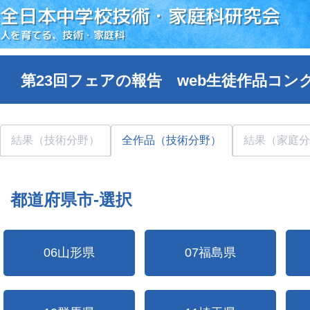
全日本中学校技術・家庭科研究会
人を育てる、技術・家庭科
第23回フェアの報告 web生徒作品コン
結果（技術分野）
全作品（技術分野）
結果（家庭分
都道府県市-選択
06山形県
07福島県