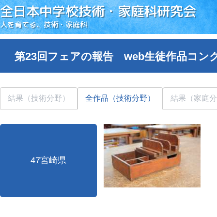
全日本中学校技術・家庭科研究会
人を育てる、技術・家庭科
第23回フェアの報告 web生徒作品コン
結果（技術分野）
全作品（技術分野）
結果（家庭分
47宮崎県