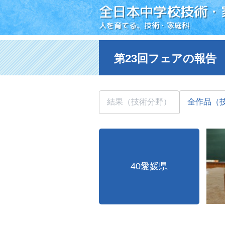
全日本中学校技術・
人を育てる、技術・家庭科
第23回フェアの報告
結果（技術分野）
全作品（
40愛媛県