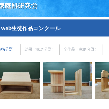
家庭科研究会
 web生徒作品コンクール
技術分野）
結果（家庭分野）
全作品（家庭分野）