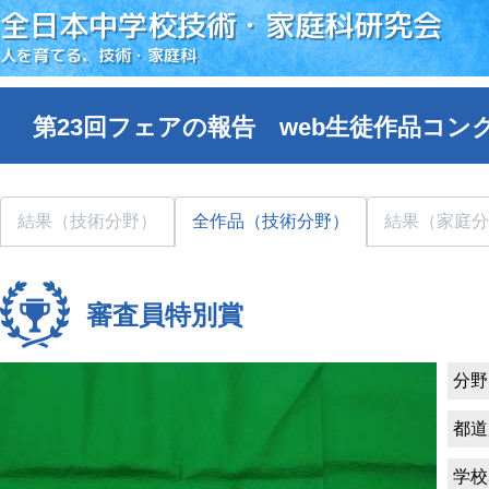
全日本中学校技術・家庭科研究会
人を育てる、技術・家庭科
第23回フェアの報告 web生徒作品コン
結果（技術分野）
全作品（技術分野）
結果（家庭分
審査員特別賞
分野
都道
学校