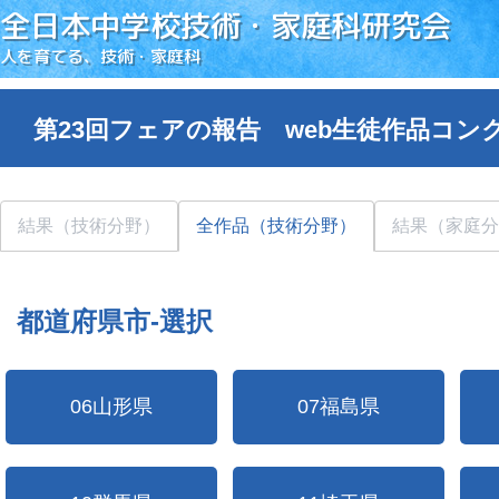
全日本中学校技術・家庭科研究会
人を育てる、技術・家庭科
第23回フェアの報告 web生徒作品コン
結果（技術分野）
全作品（技術分野）
結果（家庭分
都道府県市-選択
06山形県
07福島県