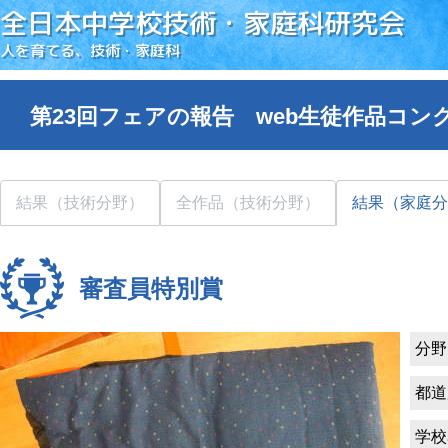
全日本中学校技術・家庭科研究会
人を育てる、技術・家庭科
第23回フェアの報告 web生徒作品コン
結果（技術分野）
全作品（技術分野）
結果（家庭分
審査員特別賞
分野
都道
学校