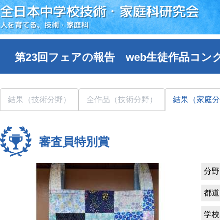
全日本中学校技術・家庭科研究会
人を育てる、技術・家庭科
第23回フェアの報告 web生徒作品コン
結果（技術分野）
全作品（技術分野）
結果（家庭分
審査員特別賞
分野
都道
学校