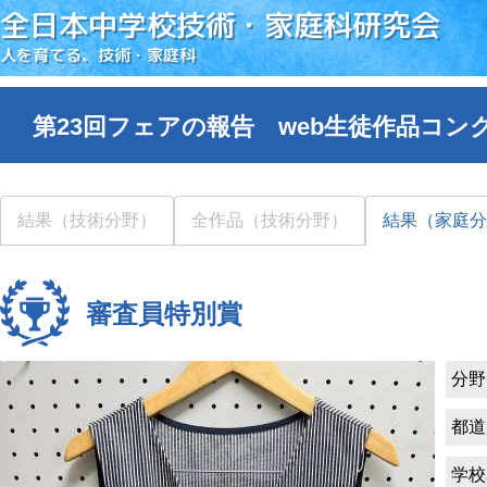
全日本中学校技術・家庭科研究会
人を育てる、技術・家庭科
第23回フェアの報告 web生徒作品コン
結果（技術分野）
全作品（技術分野）
結果（家庭分
審査員特別賞
分野
都道
学校