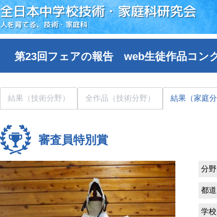
全日本中学校技術・家庭科研究会
人を育てる、技術・家庭科
第23回フェアの報告 web生徒作品コン
結果（技術分野）
全作品（技術分野）
結果（家庭分
審査員特別賞
分野
都道
学校