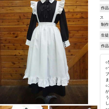
作品
ス
制作
生徒
作品