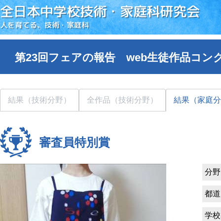
全日本中学校技術・家庭科研究会
人を育てる、技術・家庭科
第23回フェアの報告 web生徒作品コン
結果（技術分野）
全作品（技術分野）
結果（家庭分
審査員特別賞
分野
都道
学校