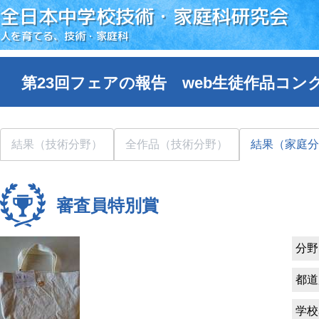
全日本中学校技術・家庭科研究会
人を育てる、技術・家庭科
第23回フェアの報告 web生徒作品コン
結果（技術分野）
全作品（技術分野）
結果（家庭分
審査員特別賞
分野
都道
学校