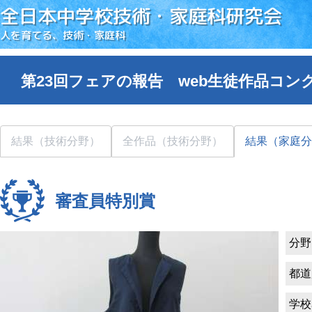
全日本中学校技術・家庭科研究会
人を育てる、技術・家庭科
第23回フェアの報告 web生徒作品コン
結果（技術分野）
全作品（技術分野）
結果（家庭分
審査員特別賞
分野
都道
学校