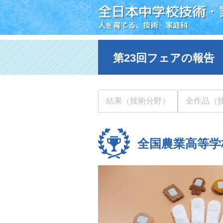
全日本中学校技術・
人を育てる、技術・家庭科
第23回フェアの報告
結果（技術分野）
全作品（
全国農業高等学