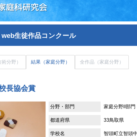
家庭科研究会
 web生徒作品コンクール
技術分野）
結果（家庭分野）
全作品（家庭分野）
校長協会賞
分野・部門
家庭分野II部門
都道府県
33鳥取県
学校名
智頭町立智頭