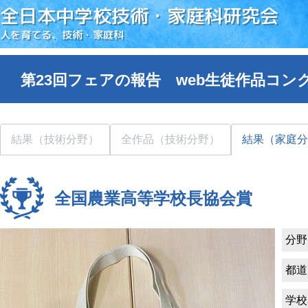
全日本中学校技術・家庭科研究会
人を育てる、技術・家庭科
第23回フェアの報告 web生徒作品コン
結果（技術分野）
全作品（技術分野）
結果（家庭分
全国農業高等学校長協会賞
分野
都道
学校