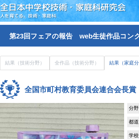
全日本中学校技術・家庭科研究会
人を育てる、技術・家庭科
第23回フェアの報告 web生徒作品コン
結果（技術分野）
全作品（技術分野）
結果（家庭分
全国市町村教育委員会連合会長賞
分野
都道
学校