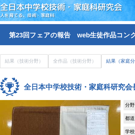
全日本中学校技術・家庭科研究会
人を育てる、技術・家庭科
第23回フェアの報告 web生徒作品コン
結果（技術分野）
全作品（技術分野）
結果（家庭分
全日本中学校技術・家庭科研究会
分野
都道
学校