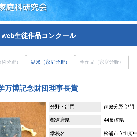
家庭科研究会
 web生徒作品コンクール
技術分野）
結果（家庭分野）
全作品（家庭分野）
科学万博記念財団理事長賞
分野・部門
家庭分野I部門
都道府県
44長崎県
学校名
松浦市立御厨