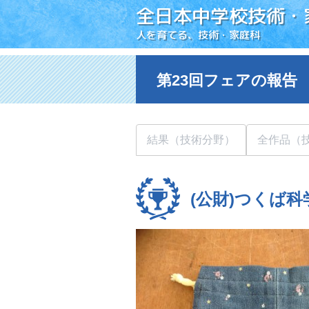
全日本中学校技術・
人を育てる、技術・家庭科
第23回フェアの報告
結果（技術分野）
全作品（
(公財)つくば