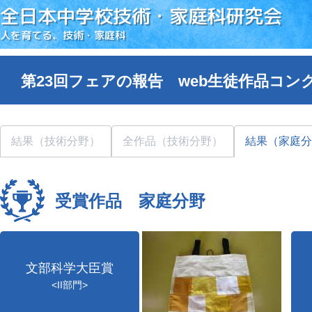
全日本中学校技術・家庭科研究会
人を育てる、技術・家庭科
第23回フェアの報告 web生徒作品コン
結果（技術分野）
全作品（技術分野）
結果（家庭分
受賞作品 家庭分野
文部科学大臣賞
<II部門>