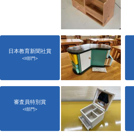
日本教育新聞社賞
<II部門>
審査員特別賞
<I部門>