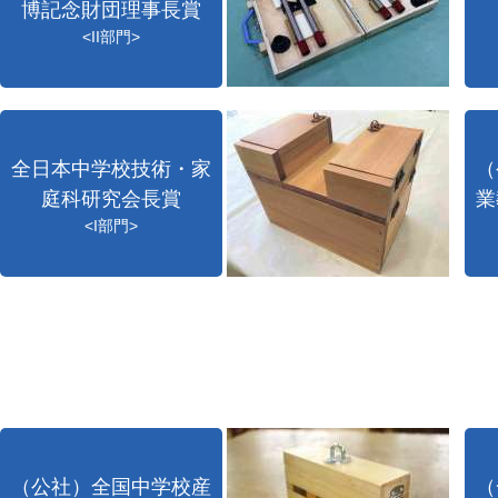
博記念財団理事長賞
<II部門>
全日本中学校技術・家
（
庭科研究会長賞
業
<I部門>
（公社）全国中学校産
（