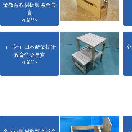
業教育教材振興協会長
賞
<II部門>
（一社）日本産業技術
全
教育学会長賞
<II部門>
全国市町村教育委員会
（