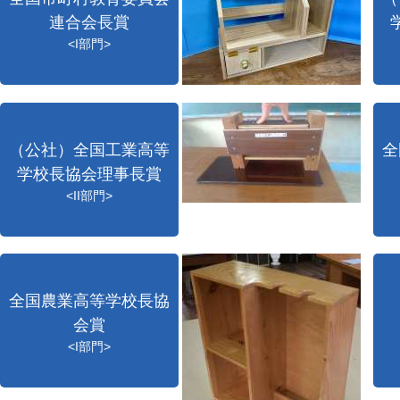
連合会長賞
<I部門>
（公社）全国工業高等
全
学校長協会理事長賞
<II部門>
全国農業高等学校長協
会賞
<I部門>