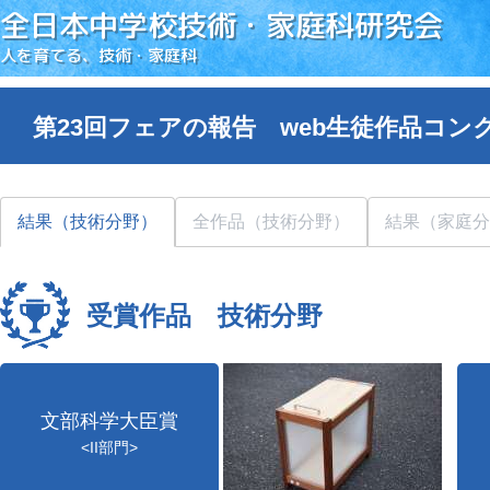
全日本中学校技術・家庭科研究会
人を育てる、技術・家庭科
第23回フェアの報告 web生徒作品コン
結果（技術分野）
全作品（技術分野）
結果（家庭分
受賞作品 技術分野
文部科学大臣賞
<II部門>