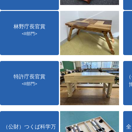
林野庁長官賞
<II部門>
特許庁長官賞
（
<II部門>
（公財）つくば科学万
全