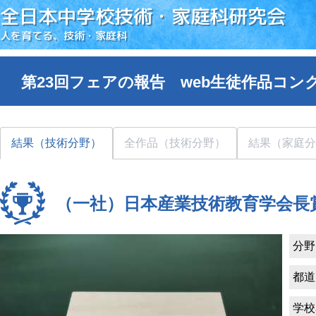
全日本中学校技術・家庭科研究会
人を育てる、技術・家庭科
第23回フェアの報告 web生徒作品コン
結果（技術分野）
全作品（技術分野）
結果（家庭分
（一社）日本産業技術教育学会長
分野
都道
学校