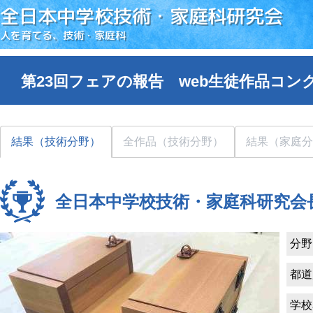
全日本中学校技術・家庭科研究会
人を育てる、技術・家庭科
第23回フェアの報告 web生徒作品コン
結果（技術分野）
全作品（技術分野）
結果（家庭分
全日本中学校技術・家庭科研究会
分野
都道
学校