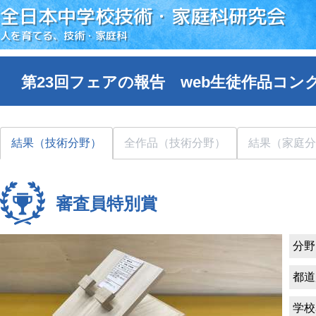
全日本中学校技術・家庭科研究会
人を育てる、技術・家庭科
第23回フェアの報告 web生徒作品コン
結果（技術分野）
全作品（技術分野）
結果（家庭分
審査員特別賞
分野
都道
学校