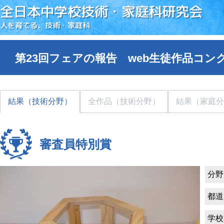
全日本中学校技術・家庭科研究会
人を育てる、技術・家庭科
第23回フェアの報告 web生徒作品コン
結果（技術分野）
全作品（技術分野）
結果（家庭分
審査員特別賞
分野
都道
学校