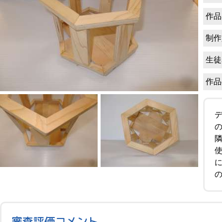
作品
制作
生徒
作品
審査評価コメント