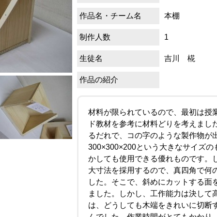
作品名・チーム名
本棚
制作人数
1
生徒名
吉川 椛
作品の紹介
材料が限られているので、最初は授
ド教材を参考に材料どりを考えまし
るだれで、コの字のような製作物が
300×300×200という大きなサイ
かしても使用できる優れものです。
大寸法を採用するので、真四角で何
した。そこで、斜めにカットする面
ました。しかし、工作能力は決して
は、どうしても木端をきれいに切断
んでした。作業時間がとてもかかり