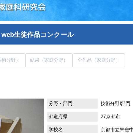
家庭科研究会
 web生徒作品コンクール
技術分野）
結果（家庭分野）
全作品（家庭分野）
分野・部門
技術分野I部門
都道府県
27京都市
学校名
京都市立朱雀