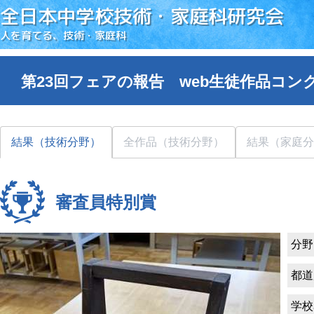
全日本中学校技術・家庭科研究会
人を育てる、技術・家庭科
第23回フェアの報告 web生徒作品コン
結果（技術分野）
全作品（技術分野）
結果（家庭分
審査員特別賞
分野
都道
学校