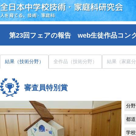
全日本中学校技術・家庭科研究会
人を育てる、技術・家庭科
第23回フェアの報告 web生徒作品コン
結果（技術分野）
全作品（技術分野）
結果（家庭分
審査員特別賞
分野
都道
学校