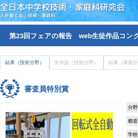
全日本中学校技術・家庭科研究会
人を育てる、技術・家庭科
第23回フェアの報告 web生徒作品コン
結果（技術分野）
全作品（技術分野）
結果（家庭分
審査員特別賞
分野
都道
学校