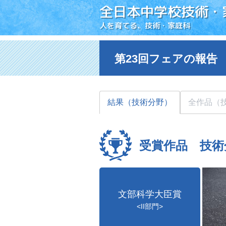
全日本中学校技術・
人を育てる、技術・家庭科
第23回フェアの報告
結果（技術分野）
全作品（
受賞作品 技術
文部科学大臣賞
<II部門>