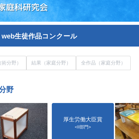
家庭科研究会
 web生徒作品コンクール
技術分野）
結果（家庭分野）
全作品（家庭分野）
分野
厚生労働大臣賞
<II部門>