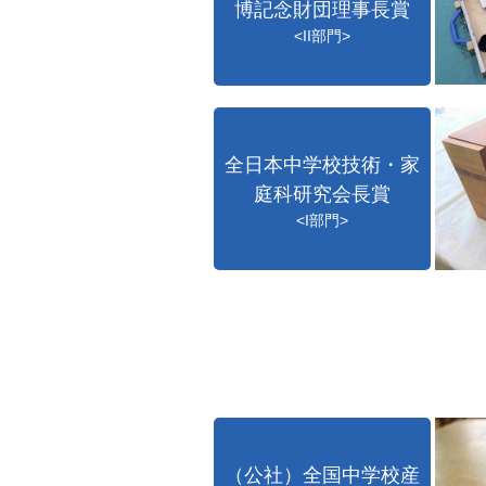
博記念財団理事長賞
<II部門>
全日本中学校技術・家
庭科研究会長賞
<I部門>
（公社）全国中学校産