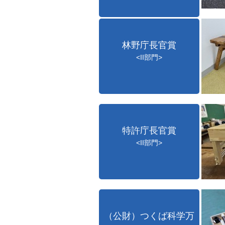
林野庁長官賞
<II部門>
特許庁長官賞
<II部門>
（公財）つくば科学万