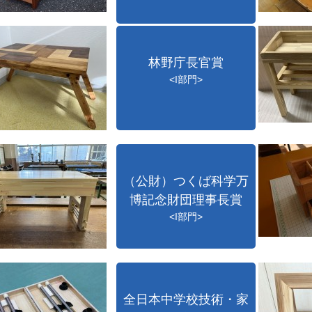
林野庁長官賞
<I部門>
（公財）つくば科学万
博記念財団理事長賞
<I部門>
全日本中学校技術・家