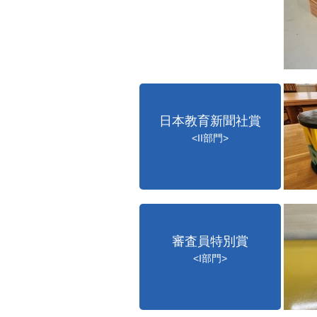
日本教育新聞社賞
<II部門>
審査員特別賞
<I部門>