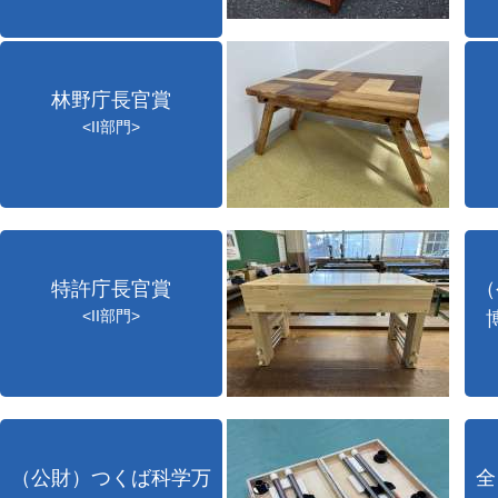
林野庁長官賞
<II部門>
特許庁長官賞
（
<II部門>
（公財）つくば科学万
全