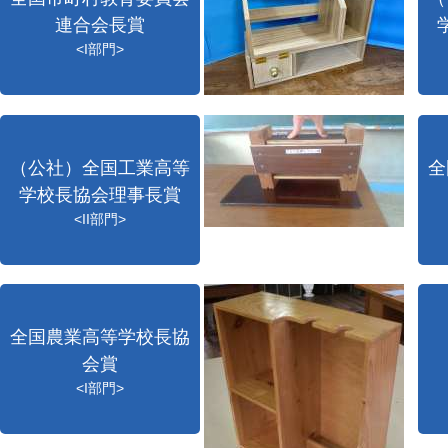
連合会長賞
<I部門>
（公社）全国工業高等
全
学校長協会理事長賞
<II部門>
全国農業高等学校長協
会賞
<I部門>