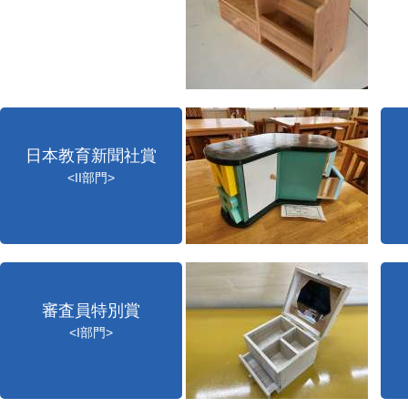
日本教育新聞社賞
<II部門>
審査員特別賞
<I部門>