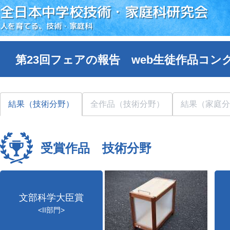
全日本中学校技術・家庭科研究会
人を育てる、技術・家庭科
第23回フェアの報告 web生徒作品コン
結果（技術分野）
全作品（技術分野）
結果（家庭分
受賞作品 技術分野
文部科学大臣賞
<II部門>