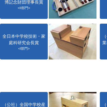
博記念財団理事長賞
<II部門>
全日本中学校技術・家
（
庭科研究会長賞
業
<I部門>
（公社）全国中学校産
（