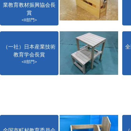
業教育教材振興協会長
賞
<II部門>
（一社）日本産業技術
全
教育学会長賞
<II部門>
全国市町村教育委員会
（