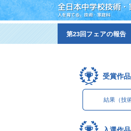
全日本中学校技術・
人を育てる、技術・家庭科
第23回フェアの報告
受賞作品
結果（技
入選作品