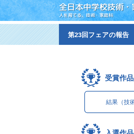
全日本中学校技術・
人を育てる、技術・家庭科
第23回フェアの報告
受賞作品
結果（技
入選作品