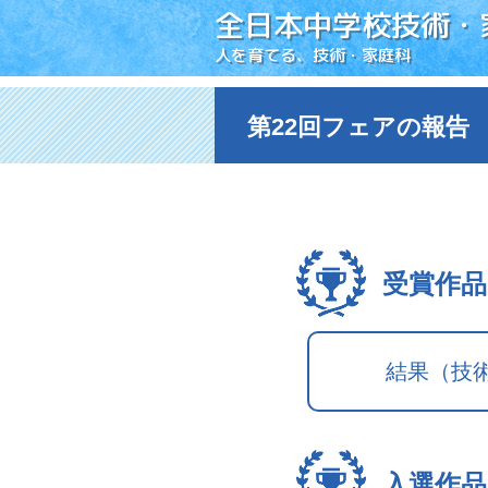
全日本中学校技術・
人を育てる、技術・家庭科
第22回フェアの報告
受賞作品
結果（技
入選作品